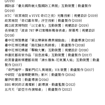
(2019)
國防部「臺北國際航太暨國防工業展」互動裝置｜動畫製作
(2019)
HTC「故宮南院 x VIVE 奇幻之夜》光雕投影｜視覺設計 (2019)
故宮南院「奇幻嘉年華」浮空投影｜動畫製作 (2019)
國立故宮博物院「以文會友」互動裝置｜視覺設計 (2019)
長榮航空「波音 787 夢幻客機新機發表會」揭幕秀｜視覺設計
(2018)
臺中花博智農館「第五樂章新農業迴旋曲」｜動畫導演 (2018)
臺中花博花蝶館「踏花歸去馬蹄香」｜動畫製作 (2018)
臺中花博花蝶館「擊鞠大賽」互動裝置｜視覺設計 (2018)
林書民藝術家作品「信息波場」互動裝置｜動畫製作 (2017)
故宮書畫新媒體藝術展「清水雅集-花氣薰人帖」互動裝置｜動畫
製作 (2017)
「奇門遁甲 – 霧影門幻入異境展」VR 裝置｜動畫製作 (2017)
中研院「血管標靶藥物」影片｜動畫製作 (2016)
蘿伊的寶貝｜動畫導演 (2016)
BBS 鄉民的正義電影｜副導演、動畫監製 (2012)
五月天「諾亞方舟演唱會」｜動畫製作 (2012)